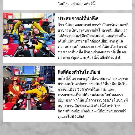
โตเกียว อย่าพลาดทัวร์นี้!
ประสบการณ์ที่น่าทึ่ง!
ว้าว นี่มันสุดยอดมาก! การขับโกคาร์ตผ่านอากิ
ฮาบาระเป็นประสบการณ์ที่ไม่อาจลืมเลือน เรา
ได้สำรวจถนนที่คึกคักของเมือง และความตื่น
เต้นนั้นเกินบรรยาย ไกด์ยอดเยี่ยมมาก ดูแล
ความปลอดภัยของเราและทำให้แน่ใจว่าเรามี
ช่วงเวลาที่น่าทึ่ง ถ้าคุณกำลังมองหาสิ่งที่แตก
ต่างและสนุกสนาน ทัวร์นี้เป็นสิ่งที่ต้องทำ!
สิ่งที่ต้องทำในโตเกียว!
อะไรที่เป็นการผจญภัยที่สนุกสนาน! การแข่งรถ
ผ่านถนนในอากิฮาบาระเป็นวิธีที่น่าตื่นเต้นใน
การชมเมือง วิวทิวทัศน์นั้นน่าทึ่ง และ
บรรยากาศเต็มไปด้วยพลังงาน ไกด์ของเรา
เยี่ยมมาก ทำให้แน่ใจว่าเราปลอดภัยในขณะที่
สนุกสนาน ฉันขอแนะนำทัวร์นี้สำหรับใคร
ก็ตามที่มาเยือนโตเกียว – นี่คือประสบการณ์ที่
คุณจะไม่มีวันลืม!