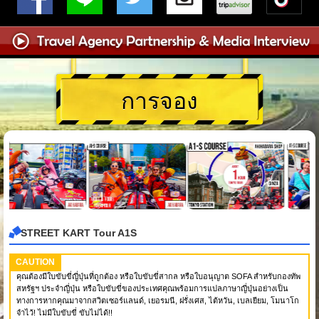
การจอง
STREET KART Tour A1S
CAUTION
คุณต้องมีใบขับขี่ญี่ปุ่นที่ถูกต้อง หรือใบขับขี่สากล หรือใบอนุญาต SOFA สำหรับกองทัพ
สหรัฐฯ ประจำญี่ปุ่น หรือใบขับขี่ของประเทศคุณพร้อมการแปลภาษาญี่ปุ่นอย่างเป็น
ทางการหากคุณมาจากสวิตเซอร์แลนด์, เยอรมนี, ฝรั่งเศส, ไต้หวัน, เบลเยียม, โมนาโก
จำไว้! ไม่มีใบขับขี่ ขับไม่ได้!!