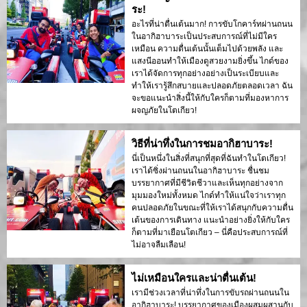
ระ!
อะไรที่น่าตื่นเต้นมาก! การขับโกคาร์ทผ่านถนน
ในอากิฮาบาระเป็นประสบการณ์ที่ไม่มีใคร
เหมือน ความตื่นเต้นนั้นเต็มไปด้วยพลัง และ
แสงนีออนทำให้เมืองดูสวยงามยิ่งขึ้น ไกด์ของ
เราได้จัดการทุกอย่างอย่างเป็นระเบียบและ
ทำให้เรารู้สึกสบายและปลอดภัยตลอดเวลา ฉัน
จะขอแนะนำสิ่งนี้ให้กับใครก็ตามที่มองหาการ
ผจญภัยในโตเกียว!
วิธีที่น่าทึ่งในการชมอากิฮาบาระ!
นี่เป็นหนึ่งในสิ่งที่สนุกที่สุดที่ฉันทำในโตเกียว!
เราได้ซิ่งผ่านถนนในอากิฮาบาระ ชื่นชม
บรรยากาศที่มีชีวิตชีวาและเห็นทุกอย่างจาก
มุมมองใหม่ทั้งหมด ไกด์ทำให้แน่ใจว่าเราทุก
คนปลอดภัยในขณะที่ให้เราได้สนุกกับความตื่น
เต้นของการเดินทาง แนะนำอย่างยิ่งให้กับใคร
ก็ตามที่มาเยือนโตเกียว – นี่คือประสบการณ์ที่
ไม่อาจลืมเลือน!
ไม่เหมือนใครและน่าตื่นเต้น!
เรามีช่วงเวลาที่น่าทึ่งในการขับรถผ่านถนนใน
อากิฮาบาระ! บรรยากาศของเมืองผสมผสานกับ