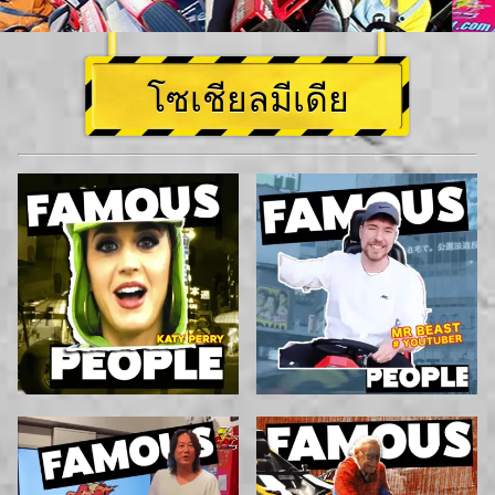
โซเชียลมีเดีย