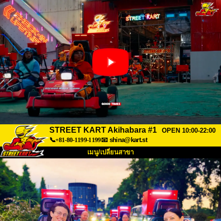
STREET KART Akihabara #1
OPEN 10:00-22:00
📞+81-80-1199-1199
📧
shina@kart.st
เมนู/เปลี่ยนสาขา
หน้าแรก
เกี่ยวกับ
สเปค
ราคา
การเข้าถึง
เสียงจากผู้ใช้
คำถามที่พบบ่อย