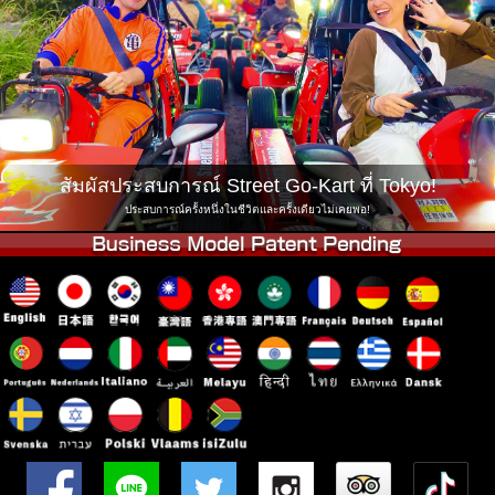
บริษัท
การจอง
เปลี่ยนสาขา
Tokyo Shinagawa
Tokyo Akihabara#1
Tokyo Akihabara#2
Tokyo Shibuya
Tokyo Shibuya Annex
Tokyo Bay
สัมผัสประสบการณ์ Street Go-Kart ที่ Tokyo!
Tokyo Asakusa
Osaka
ประสบการณ์ครั้งหนึ่งในชีวิตและครั้งเดียวไม่เคยพอ!
Okinawa