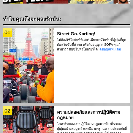
ทำไมคุณถึงจะหลงรักมัน:
01
Street Go-Karting!
ไม่ต้องใช้ใบขับขี่พิเศษ! เพียงแค่มีใบขับขี่ญี่ปุ่นที่ถูก
ต้อง ใบขับขี่สากล หรือใบอนุญาต SOFA คุณก็
สามารถขับขี่ไปทั่วโตเกียวได้!
ดูข้อมูลเพิ่มเติม
02
ความปลอดภัยและการปฏิบัติตาม
กฎหมาย
โกคาร์ทของเราปฏิบัติตามกฎหมายท้องถิ่นของ
ญี่ปุ่นอย่างสมบูรณ์ และมีมาตรฐานความปลอดภัยที่