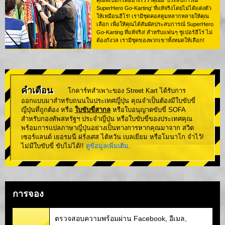
คุณจะบอกได้อย่างไรว่าคุณมี 'ประสบการณ์
SuperHero Go-Karting' ที่แท้จริงโดยไม่ได้แต่งตัว
ให้เหมือนฮีโร่! เรามีชุดคอสตูมหลากหลายให้คุณ
เลือก เพื่อให้คุณได้สัมผัสประสบการณ์ SuperHero
Go-Karting ที่แท้จริง! สำหรับแฟนๆ ซูเปอร์ฮีโร่ ไม่
ต้องกังวล เรามีชุดของพวกเขาทั้งหมดให้เลือก!
คำเตือน
โกคาร์ทสำเพาะของ Street Kart ได้รับการ
ออกแบบมาสำหรับถนนในประเทศญี่ปุ่น คุณจำเป็นต้องมีใบขับขี่
ญี่ปุ่นที่ถูกต้อง หรือ
ใบขับขี่สากล
หรือใบอนุญาตขับขี่ SOFA
สำหรับกองทัพสหรัฐฯ ประจำญี่ปุ่น หรือใบขับขี่ของประเทศคุณ
พร้อมการแปลภาษาญี่ปุ่นอย่างเป็นทางการหากคุณมาจาก สวิต
เซอร์แลนด์ เยอรมนี ฝรั่งเศส ไต้หวัน เบลเยียม หรือโมนาโก จำไว้!
ไม่มีใบขับขี่ ขับไม่ได้!!
ดูข้อมูลเพิ่มเติม
.
การจอง
ตรวจสอบความพร้อมผ่าน Facebook, อีเมล,