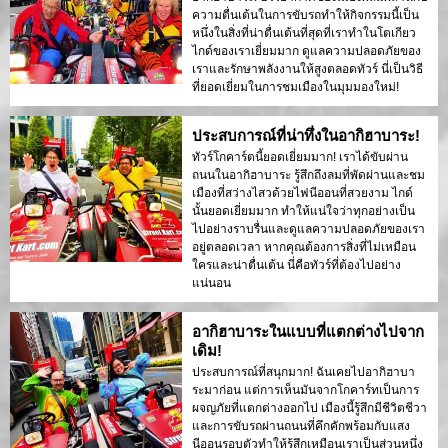
ความตื่นเต้นในการขับรถทำให้กิจกรรมนี้เป็น
หนึ่งในสิ่งที่น่าตื่นเต้นที่สุดที่เราทำในโตเกียว
ไกด์ของเราเยี่ยมมาก ดูแลความปลอดภัยของ
เราและรักษาพลังงานให้สูงตลอดทัวร์ นี่เป็นวิธี
ที่ยอดเยี่ยมในการชมเมืองในมุมมองใหม่!
ประสบการณ์ที่น่าทึ่งในอากิฮาบาระ!
ทัวร์โกคาร์ตนี้ยอดเยี่ยมมาก! เราได้ขับผ่าน
ถนนในอากิฮาบาระ รู้สึกถึงลมที่พัดผ่านและชม
เมืองที่สว่างไสวด้วยไฟนีออนที่สวยงาม ไกด์
นั้นยอดเยี่ยมมาก ทำให้แน่ใจว่าทุกอย่างเป็น
ไปอย่างราบรื่นและดูแลความปลอดภัยของเรา
อยู่ตลอดเวลา หากคุณต้องการสิ่งที่ไม่เหมือน
ใครและน่าตื่นเต้น นี่คือทัวร์ที่ต้องไปอย่าง
แน่นอน
อากิฮาบาระในแบบที่แตกต่างไปจาก
เดิม!
ประสบการณ์ที่สนุกมาก! ฉันเคยไปอากิฮาบา
ระมาก่อน แต่การเห็นมันจากโกคาร์ทเป็นการ
ผจญภัยที่แตกต่างออกไป เมืองนี้รู้สึกมีชีวิตชีวา
และการขับรถผ่านถนนที่คึกคักพร้อมกับแสง
นีออนรอบตัวทำให้รู้สึกเหมือนเราเป็นส่วนหนึ่ง