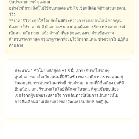
ปันประสบการณ์ของคุณ
อย่างไรก็ตาม สิ่งนี้ไม่ใช้กับแพลตฟอร์มโซเชียลมีเดีย ที่ห้ามส่วนลดตาม
รีวิว
**ราคารีวิวจะถูกใช้โดยอัตโนมัติระหว่างการจองออนไลน์ หากคุณ
ต้องการใช้ราคาปกติ ตัวอย่างเช่น หากคุณต้องการรักษาประสบการณ์
เป็นความลับ กรุณาแจ้งเจ้าหน้าที่ศูนย์จองของเราผ่านข้อความ
สำหรับราคาล่าสุด กรุณาดูราคาที่ระบุไว้ถัดจากแต่ละช่วงเวลาในปฏิทิน
ด้านล่าง
ประมาณ 1 ชั่วโมง หลักสูตร A1-S นี้, เราจะขับรถไปรอบๆ
ศูนย์กลางของโตเกียวถนนที่มีชีวิตชีวาของอากิฮาบารารอคุณอยู่
ในผจญภัยการขับรถโกคาร์ทนี้! ขับผ่านย่านเกมที่มีชื่อเสียง มุมที่มี
ธีมอนิเมะ และร้านเทคโนโลยีที่คึกคักในขณะที่คุณซึมซับเสียง
เชียร์จากผู้ชมที่ประหลาดใจ การเดินทางนี้เป็นการเดินทางที่ไม่
อาจลืมเลือนผ่านเมืองหลวงของวัฒนธรรมป๊อปของญี่ปุ่น