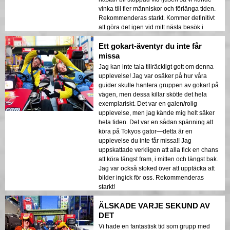
vinka till fler människor och förlänga tiden.
Rekommenderas starkt. Kommer definitivt
att göra det igen vid mitt nästa besök i
Tokyo.
Ett gokart-äventyr du inte får
missa
Jag kan inte tala tillräckligt gott om denna
upplevelse! Jag var osäker på hur våra
guider skulle hantera gruppen av gokart på
vägen, men dessa killar skötte det hela
exemplariskt. Det var en galen/rolig
upplevelse, men jag kände mig helt säker
hela tiden. Det var en sådan spänning att
köra på Tokyos gator—detta är en
upplevelse du inte får missa!! Jag
uppskattade verkligen att alla fick en chans
att köra längst fram, i mitten och längst bak.
Jag var också stoked över att upptäcka att
bilder ingick för oss. Rekommenderas
starkt!
ÄLSKADE VARJE SEKUND AV
DET
Vi hade en fantastisk tid som grupp med