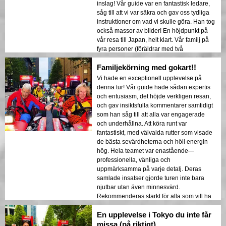
inslag! Vår guide var en fantastisk ledare,
såg till att vi var säkra och gav oss tydliga
instruktioner om vad vi skulle göra. Han tog
också massor av bilder! En höjdpunkt på
vår resa till Japan, helt klart. Vår familj på
fyra personer (föräldrar med två
universitetsstudenter) älskade det!
Familjekörning med gokart!!
Vi hade en exceptionell upplevelse på
denna tur! Vår guide hade sådan expertis
och entusiasm, det höjde verkligen resan,
och gav insiktsfulla kommentarer samtidigt
som han såg till att alla var engagerade
och underhållna. Att köra runt var
fantastiskt, med välvalda rutter som visade
de bästa sevärdheterna och höll energin
hög. Hela teamet var enastående—
professionella, vänliga och
uppmärksamma på varje detalj. Deras
samlade insatser gjorde turen inte bara
njutbar utan även minnesvärd.
Rekommenderas starkt för alla som vill ha
en fantastisk tid och köra runt i Tokyo!
En upplevelse i Tokyo du inte får
missa (på riktigt)