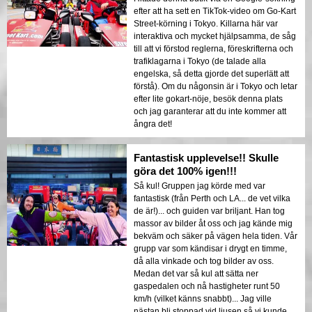
efter att ha sett en TikTok-video om Go-Kart
Street-körning i Tokyo. Killarna här var
interaktiva och mycket hjälpsamma, de såg
till att vi förstod reglerna, föreskrifterna och
trafiklagarna i Tokyo (de talade alla
engelska, så detta gjorde det superlätt att
förstå). Om du någonsin är i Tokyo och letar
efter lite gokart-nöje, besök denna plats
och jag garanterar att du inte kommer att
ångra det!
Fantastisk upplevelse!! Skulle
göra det 100% igen!!!
Så kul! Gruppen jag körde med var
fantastisk (från Perth och LA... de vet vilka
de är!)... och guiden var briljant. Han tog
massor av bilder åt oss och jag kände mig
bekväm och säker på vägen hela tiden. Vår
grupp var som kändisar i drygt en timme,
då alla vinkade och tog bilder av oss.
Medan det var så kul att sätta ner
gaspedalen och nå hastigheter runt 50
km/h (vilket känns snabbt)... Jag ville
nästan bli stoppad vid ljusen så vi kunde