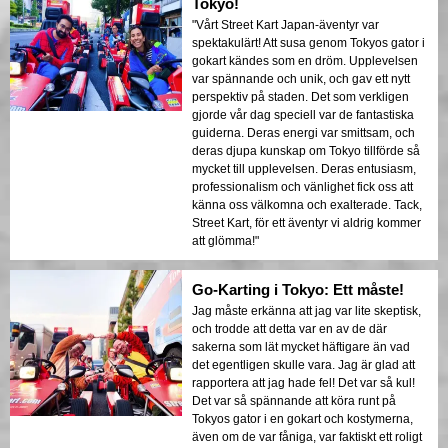
Tokyo!
"Vårt Street Kart Japan-äventyr var
spektakulärt! Att susa genom Tokyos gator i
gokart kändes som en dröm. Upplevelsen
var spännande och unik, och gav ett nytt
perspektiv på staden. Det som verkligen
gjorde vår dag speciell var de fantastiska
guiderna. Deras energi var smittsam, och
deras djupa kunskap om Tokyo tillförde så
mycket till upplevelsen. Deras entusiasm,
professionalism och vänlighet fick oss att
känna oss välkomna och exalterade. Tack,
Street Kart, för ett äventyr vi aldrig kommer
att glömma!"
Go-Karting i Tokyo: Ett måste!
Jag måste erkänna att jag var lite skeptisk,
och trodde att detta var en av de där
sakerna som lät mycket häftigare än vad
det egentligen skulle vara. Jag är glad att
rapportera att jag hade fel! Det var så kul!
Det var så spännande att köra runt på
Tokyos gator i en gokart och kostymerna,
även om de var fåniga, var faktiskt ett roligt