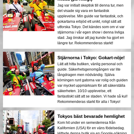
Jag var initialt skeptisk till denna tur, men
det visade sig vara en fantastisk
upplevelse. Min guide var fantastisk, och
gokartarna erbjöd ett unikt, roligt sätt att
utforska Tokyo. Det kändes som om vi var
stjärnorna i vår egen show i denna livliga
stad. Jag önskar att jag kunde ha gjort en
längre tur. Rekommenderas starkt!
Stjärnorna i Tokyo: Gokart-nöje!
Lätt att hitta butiken, vänlig personal och
guide. Säkerhetsgenomgången var lite
långdragen men nödvändig. Själva
körningen runt gatorna var rolig och guiden
var mycket uppmärksam för att säkerställa
säkerheten. 10/10 upplevelse, ett
fantastiskt sätt att se staden. Vi hade så kul!
Rekommenderas starkt för alla i Tokyo!
Tokyos bäst bevarade hemlighet
Kom hit under en semesterresa från
Kalifornien (USA) för en väns födelsedag.
Hittade denna butik via en Google-sökning