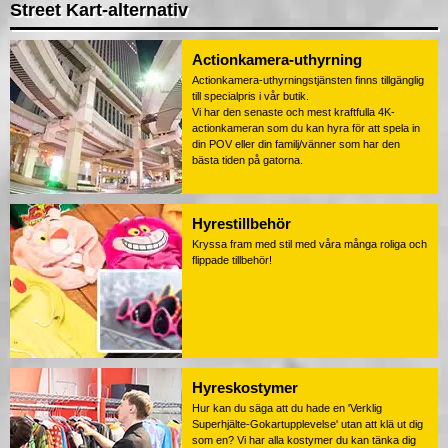
Street Kart-alternativ
Actionkamera-uthyrning
Actionkamera-uthyrningstjänsten finns tillgänglig
till specialpris i vår butik.
Vi har den senaste och mest kraftfulla 4K-
actionkameran som du kan hyra för att spela in
din POV eller din familj/vänner som har den
bästa tiden på gatorna.
Hyrestillbehör
Kryssa fram med stil med våra många roliga och
flippade tillbehör!
Hyreskostymer
Hur kan du säga att du hade en 'Verklig
Superhjälte-Gokartupplevelse' utan att klä ut dig
som en? Vi har alla kostymer du kan tänka dig