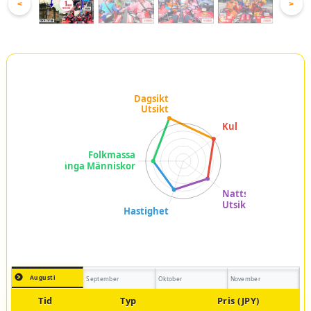
<
>
Augusti
September
Oktober
November
Tid
Typ
Pris (JPY)