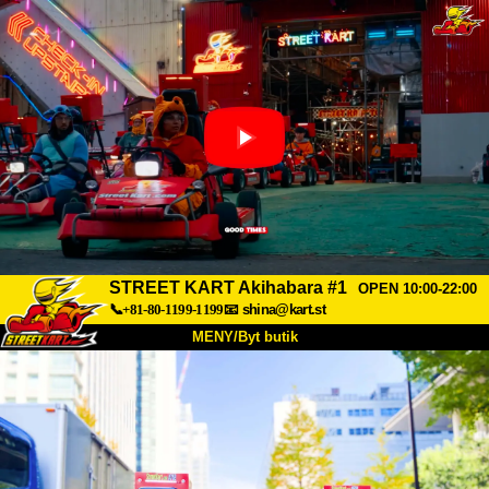
STREET KART Akihabara #1
OPEN 10:00-22:00
📞+81-80-1199-1199
📧
shina@kart.st
MENY/Byt butik
HEM
Om oss
Specifikationer
Pris
Hitta hit
Röster
FAQ