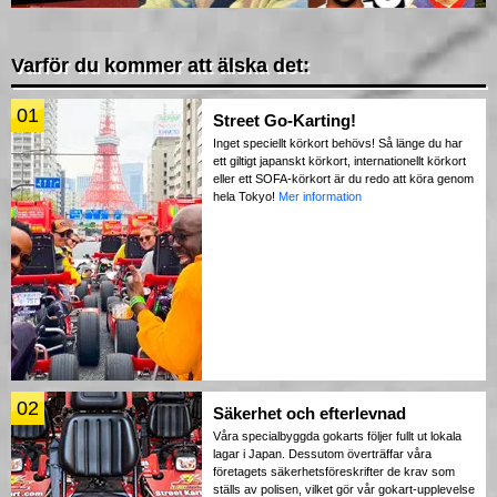
Varför du kommer att älska det:
01
Street Go-Karting!
Inget speciellt körkort behövs! Så länge du har
ett giltigt japanskt körkort, internationellt körkort
eller ett SOFA-körkort är du redo att köra genom
hela Tokyo!
Mer information
02
Säkerhet och efterlevnad
Våra specialbyggda gokarts följer fullt ut lokala
lagar i Japan. Dessutom överträffar våra
företagets säkerhetsföreskrifter de krav som
ställs av polisen, vilket gör vår gokart-upplevelse