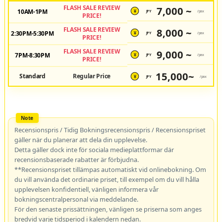
FLASH SALE REVIEW
7,000 ~
10AM-1PM
JPY
/pax
¥
PRICE!
FLASH SALE REVIEW
8,000 ~
2:30PM-5:30PM
JPY
/pax
¥
PRICE!
FLASH SALE REVIEW
9,000 ~
7PM-8:30PM
JPY
/pax
¥
PRICE!
15,000~
Standard
Regular Price
JPY
/pax
¥
Recensionspris / Tidig Bokningsrecensionspris / Recensionspriset
gäller när du planerar att dela din upplevelse.
Detta gäller dock inte för sociala medieplattformar där
recensionsbaserade rabatter är förbjudna.
**Recensionspriset tillämpas automatiskt vid onlinebokning. Om
du vill använda det ordinarie priset, till exempel om du vill hålla
upplevelsen konfidentiell, vänligen informera vår
bokningscentralpersonal via meddelande.
För den senaste prissättningen, vänligen se priserna som anges
bredvid varje tidsperiod i kalendern nedan.