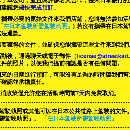
卡丁車公司，並且與
許多名人
合作，是來日本旅行的
烈建議您
儘快完成預訂。
有攜帶必要的原始文件來我們店鋪，您將無法參加活
「在日本駕駛所需駕駛執照」
) 若沒有攜帶在日本
無法退款。
需要獲得的文件，並確保您能攜帶這些文件來到我們
活動後，通過聊天或電子郵件（
license@streetkar
文件的照片，以便我們提前確認是否有任何問題。
到來的日期進行預訂，可能沒有足夠的時間讓我們幫
行確認並承擔責任。
T的取消政策僅允許您在活動時間前
7天
內免費取消。
駕駛執照或其他可以在日本公共道路上駕駛的文件
需駕駛執照」。
「在日本駕駛所需駕駛執照」