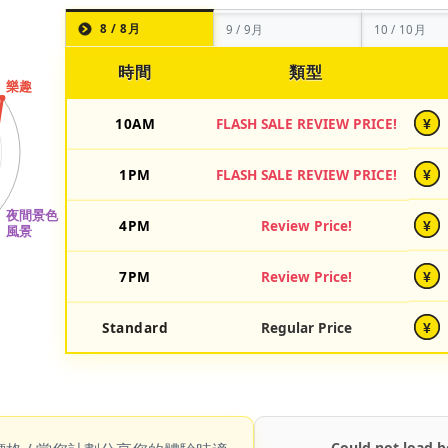
8 / 8月
9 / 9月
10 / 10月
時間
類型
10AM
FLASH SALE REVIEW PRICE!
¥
1PM
FLASH SALE REVIEW PRICE!
¥
4PM
Review Price!
¥
7PM
Review Price!
¥
Standard
Regular Price
¥
Could not load b