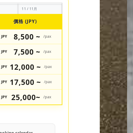
11 / 11月
價格 (JPY)
8,500 ~
JPY
/pax
7,500 ~
JPY
/pax
12,000 ~
JPY
/pax
17,500 ~
JPY
/pax
25,000~
JPY
/pax
ooking calendar