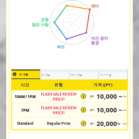
8 / 8월
9 / 9월
10 / 10월
11 / 11월
시간
유형
가격 (JPY)
FLASH SALE REVIEW
10,000 ~
10AM / 1PM
JPY
/pax
¥
PRICE!
FLASH SALE REVIEW
10,000 ~
7PM
JPY
/pax
¥
PRICE!
20,000~
Standard
Regular Price
JPY
/pax
¥