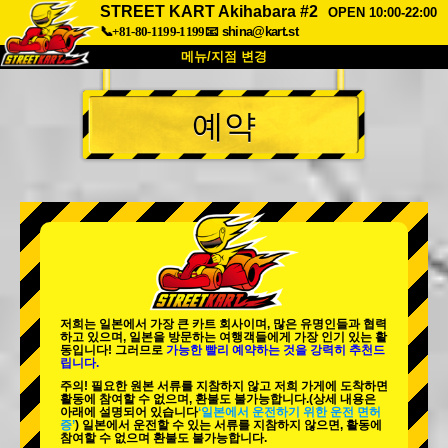
STREET KART Akihabara #2
OPEN 10:00-22:00
📞+81-80-1199-1199
📧
shina@kart.st
메뉴/지점 변경
최상단
예약
소개
사양
가격
접근성
고객 리뷰
자주 묻는 질문
회사 정보
예약
지점 변경
도쿄 시나가와 #1
도쿄 아키하바라#1
도쿄 아키하바라#2
도쿄 시부야
저희는 일본에서 가장 큰 카트 회사이며,
많은 유명인
들과 협력
도쿄 시부야 애넥스
도쿄 베이
하고 있으며, 일본을 방문하는 여행객들에게
가장 인기 있는 활
동
입니다! 그러므로
가능한 빨리 예약하는 것을 강력히 추천드
립니다.
도쿄 아사쿠사
오사카
주의! 필요한 원본 서류를 지참하지 않고 저희 가게에 도착하면
활동에 참여할 수 없으며, 환불도 불가능합니다.
(상세 내용은
오키나와
아래에 설명되어 있습니다
‘일본에서 운전하기 위한 운전 면허
증’
) 일본에서 운전할 수 있는 서류를 지참하지 않으면, 활동에
참여할 수 없으며 환불도 불가능합니다.