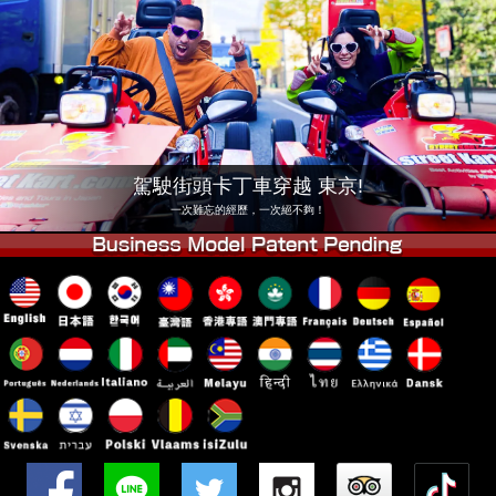
公司
預訂
更換店鋪
東京 品川 #1
東京 秋葉原 #1
東京 秋葉原 #2
東京 澀谷
東京 澀谷附店
東京灣
駕駛街頭卡丁車穿越 東京!
東京 淺草
大阪
一次難忘的經歷，一次絕不夠！
沖繩