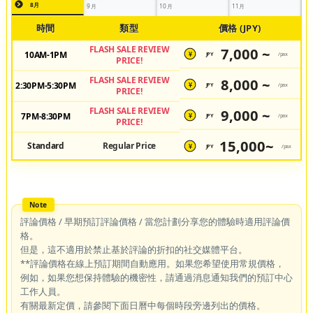
8月
9月
10月
11月
時間
類型
價格 (JPY)
FLASH SALE REVIEW
7,000 ~
10AM-1PM
JPY
/pax
¥
PRICE!
FLASH SALE REVIEW
8,000 ~
2:30PM-5:30PM
JPY
/pax
¥
PRICE!
FLASH SALE REVIEW
9,000 ~
7PM-8:30PM
JPY
/pax
¥
PRICE!
15,000~
Standard
Regular Price
JPY
/pax
¥
評論價格 / 早期預訂評論價格 / 當您計劃分享您的體驗時適用評論價
格。
但是，這不適用於禁止基於評論的折扣的社交媒體平台。
**評論價格在線上預訂期間自動應用。如果您希望使用常規價格，
例如，如果您想保持體驗的機密性，請通過消息通知我們的預訂中心
工作人員。
有關最新定價，請參閱下面日曆中每個時段旁邊列出的價格。