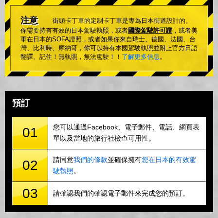
注意
街頭卡丁車的定制卡丁車是專為日本街道設計的。
你需要持有有效的日本駕駛執照，或者
國際駕駛許可證
，或者美
軍在日本的SOFA證照，或者如果你來自瑞士、德國、法國、台
灣、比利時、摩納哥，你可以持有本國駕駛執照並附上官方日語
翻譯。記住！無執照，無法駕駛！！
了解更多信息
。
預訂
您可以通過Facebook、電子郵件、電話、網頁表
01
單以及當地的旅行社檢查可用性。
請同意
我們的條款
並確保擁有
您在日本的有效駕
02
駛執照
。
03
請確認我們的確認電子郵件來完成您的預訂。