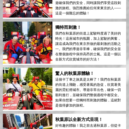
遊確保我們的安全，同時讓我們享受這段刺
激的旅程。強烈推薦給任何來東京的人——
這是一個難忘的體驗！
獨特而刺激！
我們在秋葉原的街道上駕駛時度過了美好的
時光！這座城市的氛圍，加上駕駛的興奮，
讓這成為我們在東京所做的最刺激的活動之
一。我們的導遊非常棒，確保我們的安全並
在整個旅程中保持高昂的士氣。這是一個以
全新方式欣賞城市的好方法！
驚人的秋葉原體驗！
這個卡丁車之旅真是太棒了！我們在秋葉原
的街道上飛馳，感受著風的急促，欣賞著美
麗的霓虹燈城市。導遊非常出色，確保一切
順利進行，並確保我們整個過程中都安全。
如果你想要一些獨特而刺激的體驗，這絕對
是值得參加的旅程。
秋葉原以全新方式呈現！
好有趣的體驗！我之前去過秋葉原，但從卡