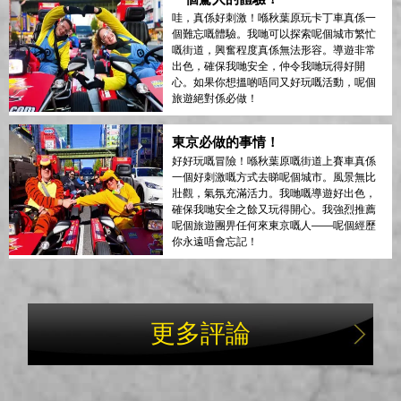
哇，真係好刺激！喺秋葉原玩卡丁車真係一
個難忘嘅體驗。我哋可以探索呢個城市繁忙
嘅街道，興奮程度真係無法形容。導遊非常
出色，確保我哋安全，仲令我哋玩得好開
心。如果你想搵啲唔同又好玩嘅活動，呢個
旅遊絕對係必做！
東京必做的事情！
好好玩嘅冒險！喺秋葉原嘅街道上賽車真係
一個好刺激嘅方式去睇呢個城市。風景無比
壯觀，氣氛充滿活力。我哋嘅導遊好出色，
確保我哋安全之餘又玩得開心。我強烈推薦
呢個旅遊團畀任何來東京嘅人——呢個經歷
你永遠唔會忘記！
更多評論