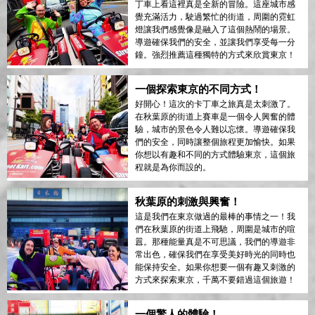
丁車上看這裡真是全新的冒險。這座城市感
覺充滿活力，駛過繁忙的街道，周圍的霓虹
燈讓我們感覺像是融入了這個熱鬧的場景。
導遊確保我們的安全，並讓我們享受每一分
鐘。強烈推薦這種獨特的方式來欣賞東京！
一個探索東京的不同方式！
好開心！這次的卡丁車之旅真是太刺激了。
在秋葉原的街道上賽車是一個令人興奮的體
驗，城市的景色令人難以忘懷。導遊確保我
們的安全，同時讓整個旅程更加愉快。如果
你想以有趣和不同的方式體驗東京，這個旅
程就是為你而設的。
秋葉原的刺激與興奮！
這是我們在東京做過的最棒的事情之一！我
們在秋葉原的街道上飛馳，周圍是城市的喧
囂。那種能量真是不可思議，我們的導遊非
常出色，確保我們在享受美好時光的同時也
能保持安全。如果你想要一個有趣又刺激的
方式來探索東京，千萬不要錯過這個旅遊！
一個驚人的體驗！