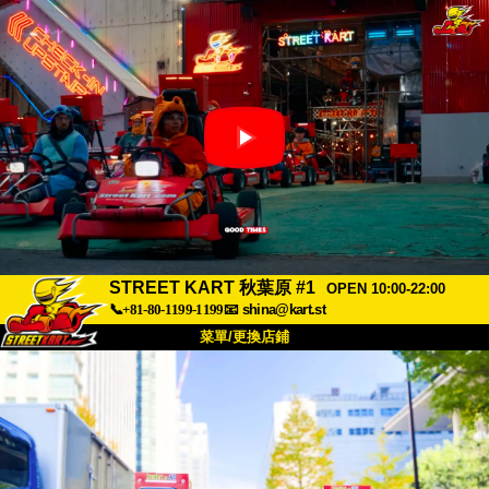
STREET KART 秋葉原 #1
OPEN 10:00-22:00
📞+81-80-1199-1199
📧
shina@kart.st
菜單/更換店鋪
首頁
關於
規格
價格
交通方式
顧客聲音
常見問題