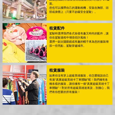
面。
您也可以攜帶自己的運動相機，安裝在胸部、頭
部或身體上（只要不妨礙安全駕駛）。
租賃配件
駕駛時選擇我們各式各樣有趣又時尚的配件，讓
你在駕駛過程中增添些許風格！
選擇一副太陽眼鏡或有趣的帽子來為您的服裝增
添一些亮點，駕駛穿越城市。
租賃服裝
如果你沒有穿上超級英雄服裝，你怎麼能說自己
有過“真實超級英雄卡丁車體驗”呢！我們擁有各
種各樣的服裝，讓你擁有一個“真實超級英雄卡丁
車體驗”！對於所有超級英雄迷來說，別擔心，我
們有你想要的所有服裝！