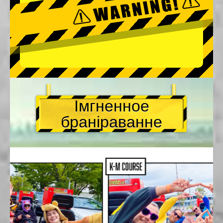
Імгненное
браніраванне