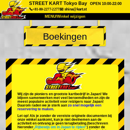
STREET KART Tokyo Bay
OPEN 10:00-22:00
📞+81-80-2277-2277
📧
shina@kart.st
MENU/Winkel wijzigen
TOP
Boekingen
Over
Specificaties
Prijzen
Toegang
Ervaringen
FAQ
Bedrijf
Boekingen
Winkel wijzigen
Tokyo Shinagawa
Tokyo Akihabara#1
Tokyo Akihabara#2
Tokyo Shibuya
Wij zijn de
pioniers
en
grootste kartbedrijf
in Japan! We
Tokyo Shibuya Annex
Tokyo Bay
blijven samenwerken met
veel beroemdheden
en zijn de
meest populaire activiteit
voor reizigers naar Japan!
Daarom raden we je sterk aan
zo snel mogelijk een
Tokyo Asakusa
Osaka
reservering te maken.
Let op! Als je zonder de vereiste originele documenten bij
Okinawa
onze winkel aankomt, kun je niet deelnemen aan de
activiteit en ontvang je geen terugbetaling.
(beschreven
hieronder
„Rijbewijs om in Japan te rijden"
) zonder de