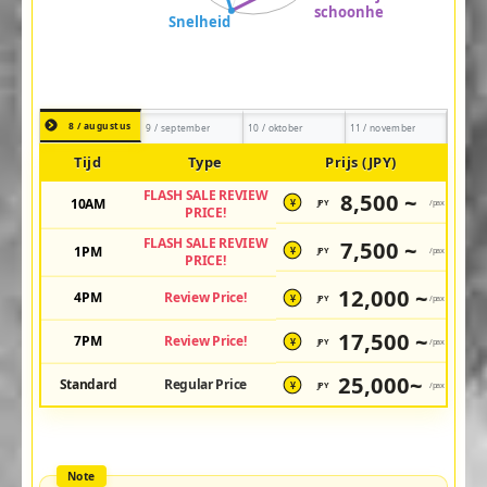
8 / augustus
9 / september
10 / oktober
11 / november
Tijd
Type
Prijs (JPY)
FLASH SALE REVIEW
8,500 ~
10AM
JPY
/pax
¥
PRICE!
FLASH SALE REVIEW
7,500 ~
1PM
JPY
/pax
¥
PRICE!
12,000 ~
4PM
Review Price!
JPY
/pax
¥
17,500 ~
7PM
Review Price!
JPY
/pax
¥
25,000~
Standard
Regular Price
JPY
/pax
¥