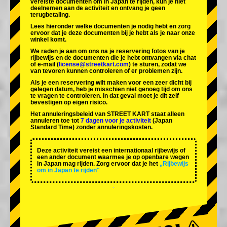
vereiste documenten om in Japan te rijden, kun je niet
deelnemen aan de activiteit en ontvang je geen
terugbetaling.
Lees hieronder welke documenten je nodig hebt en zorg
ervoor dat je deze documenten bij je hebt als je naar onze
winkel komt.
We raden je aan om ons na je reservering fotos van je
rijbewijs en de documenten die je hebt ontvangen via chat
of e-mail (
license@streetkart.com
) te sturen, zodat we
van tevoren kunnen controleren of er problemen zijn.
Als je een reservering wilt maken voor een zeer dicht bij
gelegen datum, heb je misschien niet genoeg tijd om ons
te vragen te controleren. In dat geval moet je dit zelf
bevestigen op eigen risico.
Het annuleringsbeleid van STREET KART staat alleen
annuleren toe tot
7 dagen voor je activiteit
(Japan
Standard Time) zonder annuleringskosten.
Deze activiteit vereist een internationaal rijbewijs of
een ander document waarmee je op openbare wegen
in Japan mag rijden. Zorg ervoor dat je het
„Rijbewijs
om in Japan te rijden"